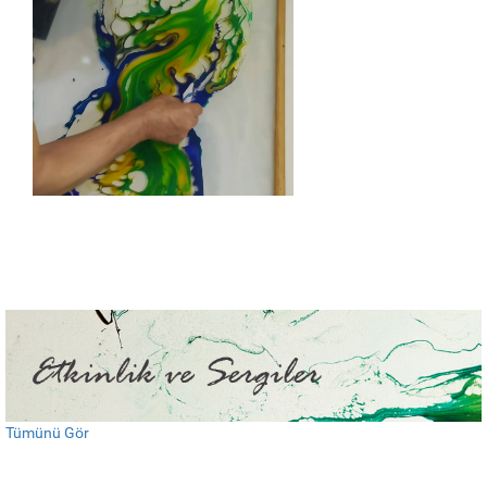
Van Der Valk Otellerindeki Reng-I Su Sergisi
24 Kasım 2025
IAAF Bodrum Sanat Fuarı’na Davetlisiniz
Tümünü Gör