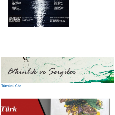
Van Der Valk Otellerindeki Reng-I Su Sergisi
24 Kasım 2025
IAAF Bodrum Sanat Fuarı’na Davetlisiniz
Tümünü Gör