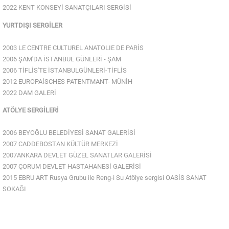
2022 KENT KONSEYİ SANATÇILARI SERGİSİ
YURTDIŞI SERGİLER
2003 LE CENTRE CULTUREL ANATOLIE DE PARİS
2006 ŞAM'DA İSTANBUL GÜNLERİ - ŞAM
2006 TİFLİS'TE İSTANBULGÜNLERİ-TİFLİS
2012 EUROPAİSCHES PATENTMANT- MÜNİH
2022 DAM GALERİ
ATÖLYE SERGİLERİ
2006 BEYOĞLU BELEDİYESİ SANAT GALERİSİ
2007 CADDEBOSTAN KÜLTÜR MERKEZİ
Van Der Valk Otellerindeki Reng-I Su Sergisi
2007ANKARA DEVLET GÜZEL SANATLAR GALERİSİ
2007 ÇORUM DEVLET HASTAHANESİ GALERİSİ
2015 EBRU ART Rusya Grubu ile Reng-i Su Atölye sergisi OASİS SANAT
SOKAĞI