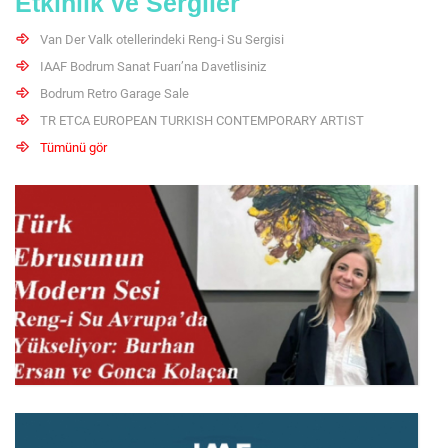
Etkinlik ve Sergiler
Van Der Valk otellerindeki Reng-i Su Sergisi
IAAF Bodrum Sanat Fuarı’na Davetlisiniz
IAAF Bodrum Sanat Fuarı’na Davetlisiniz
2 – 6 Temmuz 2025
Bodrum Retro Garage Sale
TR ETCA EUROPEAN TURKISH CONTEMPORARY ARTIST
Tümünü gör
Bodrum Retro Garage Sale
15 Aralık 2024