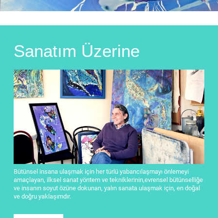
Sanatım Üzerine
Bütünsel insana ulaşmak için her türlü yabancılaşmayı önlemeyi
amaçlayan, ilksel sanat yöntem ve tekniklerinin,evrensel bütünselliğe
ve insanın soyut özüne dokunan, yalın sanata ulaşmak için, en doğal
ve doğru yaklaşımdır.