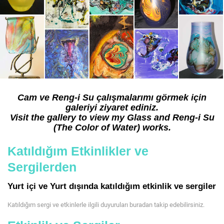
Cam ve Reng-i Su çalışmalarımı görmek için
galeriyi ziyaret ediniz.
Visit the gallery to view my Glass and Reng-i Su
(The Color of Water) works.
Van Der Valk Otellerindeki Reng-I Su Sergisi
Katıldığım Etkinlikler ve
24 Kasım 2025
Sergilerden
Yurt içi ve Yurt dışında katıldığım etkinlik ve sergiler
Katıldığım sergi ve etkinlerle ilgili duyuruları buradan takip edebilirsiniz.