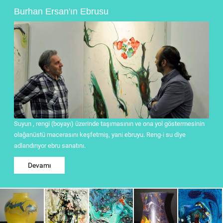
Burhan Ersan'ın Ebrusu
Suyun , rengi (boyayı) üzerinde taşımasının ve ona yol göstermesinin
olağanüstü macerasını keşfetmiş, yani ebruyu. Reng-i su diye
adlandırıyor ebru sanatını.
Devamı